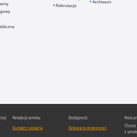
Archiwum
arny
Rekrutacja
ogowy
ubliczna
znej
Redakcja serwisu
Dostępność
Nota p
Chcesz 
Kontakt z redakcją
Deklaracja dostępności
z serwis