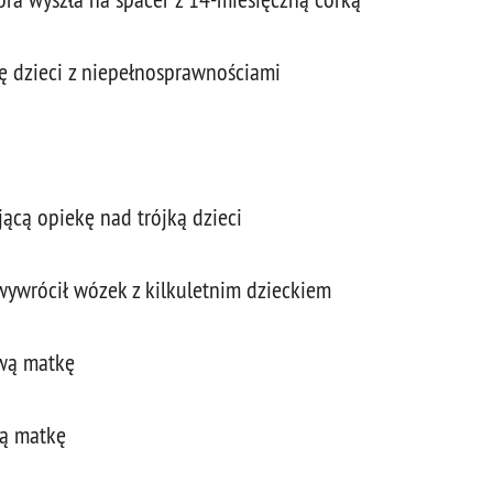
kę dzieci z niepełnosprawnościami
jącą opiekę nad trójką dzieci
y wywrócił wózek z kilkuletnim dzieckiem
źwą matkę
wą matkę