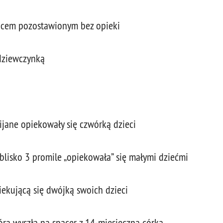
opcem pozostawionym bez opieki
 dziewczynką
pijane opiekowały się czwórką dzieci
 blisko 3 promile „opiekowała” się małymi dziećmi
iekującą się dwójką swoich dzieci
tóra wyszła na spacer z 14-miesięczną córką