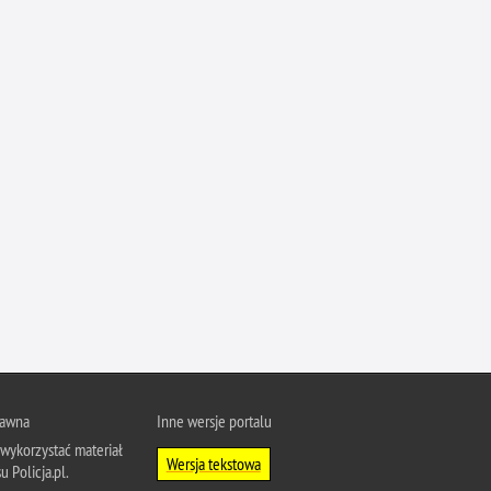
rawna
Inne wersje portalu
wykorzystać materiał
Wersja tekstowa
u Policja.pl.