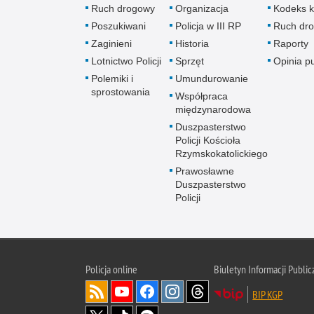
Ruch drogowy
Organizacja
Kodeks k
Poszukiwani
Policja w III RP
Ruch dr
Zaginieni
Historia
Raporty
Lotnictwo Policji
Sprzęt
Opinia p
Polemiki i
Umundurowanie
sprostowania
Współpraca
międzynarodowa
Duszpasterstwo
Policji Kościoła
Rzymskokatolickiego
Prawosławne
Duszpasterstwo
Policji
Policja
online
Biuletyn Informacji Public
BIP KGP