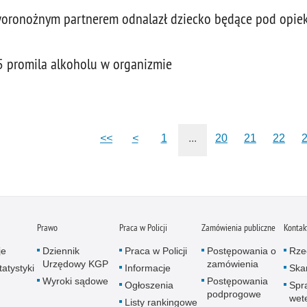
oronożnym partnerem odnalazł dziecko będące pod opiek
5 promila alkoholu w organizmie
<<
<
1
...
20
21
22
Prawo
Praca w Policji
Zamówienia publiczne
Kontak
je
Dziennik
Praca w Policji
Postępowania o
Rze
Urzędowy KGP
zamówienia
atystyki
Informacje
Skar
Wyroki sądowe
Postępowania
Ogłoszenia
Spr
podprogowe
wet
Listy rankingowe