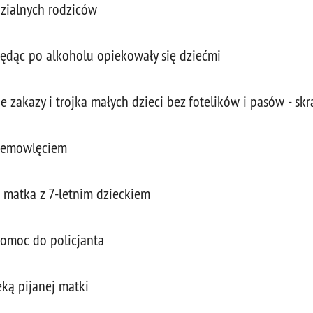
zialnych rodziców
będąc po alkoholu opiekowały się dziećmi
 zakazy i trojka małych dzieci bez fotelików i pasów - sk
niemowlęciem
 matka z 7-letnim dzieckiem
pomoc do policjanta
eką pijanej matki