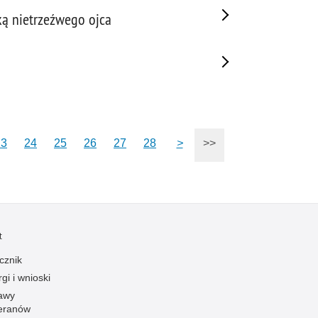
ą nietrzeźwego ojca
23
24
25
26
27
28
>
>>
t
cznik
gi i wnioski
awy
eranów