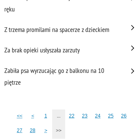
ręku
Z trzema promilami na spacerze z dzieckiem
Za brak opieki usłyszała zarzuty
Zabiła psa wyrzucając go z balkonu na 10
piętrze
<<
<
1
...
22
23
24
25
26
27
28
>
>>