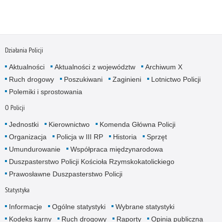
Działania Policji
Aktualności
Aktualności z województw
Archiwum X
Ruch drogowy
Poszukiwani
Zaginieni
Lotnictwo Policji
Polemiki i sprostowania
O Policji
Jednostki
Kierownictwo
Komenda Główna Policji
Organizacja
Policja w III RP
Historia
Sprzęt
Umundurowanie
Współpraca międzynarodowa
Duszpasterstwo Policji Kościoła Rzymskokatolickiego
Prawosławne Duszpasterstwo Policji
Statystyka
Informacje
Ogólne statystyki
Wybrane statystyki
Kodeks karny
Ruch drogowy
Raporty
Opinia publiczna