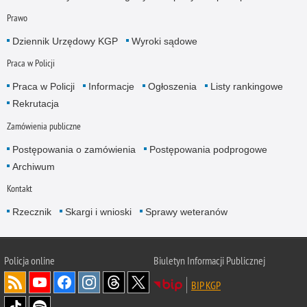
Prawo
Dziennik Urzędowy KGP
Wyroki sądowe
Praca w Policji
Praca w Policji
Informacje
Ogłoszenia
Listy rankingowe
Rekrutacja
Zamówienia publiczne
Postępowania o zamówienia
Postępowania podprogowe
Archiwum
Kontakt
Rzecznik
Skargi i wnioski
Sprawy weteranów
Policja
online
Biuletyn Informacji Publicznej
BIP KGP