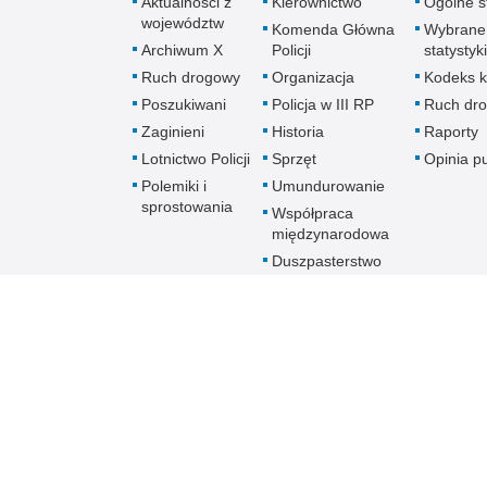
Aktualności z
Kierownictwo
Ogólne st
województw
Komenda Główna
Wybrane
Archiwum X
Policji
statystyki
Ruch drogowy
Organizacja
Kodeks k
Poszukiwani
Policja w III RP
Ruch dr
Zaginieni
Historia
Raporty
Lotnictwo Policji
Sprzęt
Opinia p
Polemiki i
Umundurowanie
sprostowania
Współpraca
międzynarodowa
Duszpasterstwo
Policji Kościoła
Rzymskokatolickiego
Prawosławne
Duszpasterstwo
Policji
Policja
online
Biuletyn Informacji Public