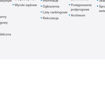
atystyki
Informacje
Skar
Wyroki sądowe
Postępowania
Ogłoszenia
Spr
podprogowe
wet
Listy rankingowe
Archiwum
arny
Rekrutacja
ogowy
ubliczna
znej
Redakcja serwisu
Dostępność
Nota p