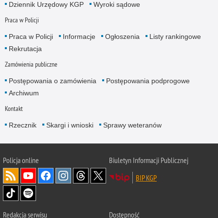
Dziennik Urzędowy KGP
Wyroki sądowe
Praca w Policji
Praca w Policji
Informacje
Ogłoszenia
Listy rankingowe
Rekrutacja
Zamówienia publiczne
Postępowania o zamówienia
Postępowania podprogowe
Archiwum
Kontakt
Rzecznik
Skargi i wnioski
Sprawy weteranów
Policja
online
Biuletyn Informacji Publicznej
BIP KGP
Redakcja serwisu
Dostępność