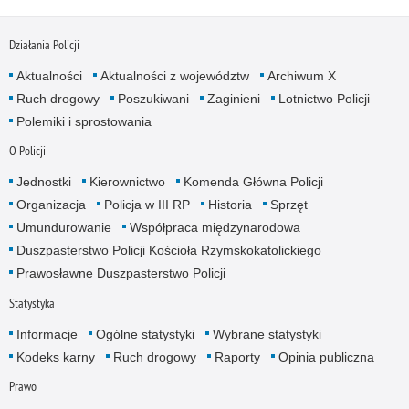
Działania Policji
Aktualności
Aktualności z województw
Archiwum X
Ruch drogowy
Poszukiwani
Zaginieni
Lotnictwo Policji
Polemiki i sprostowania
O Policji
Jednostki
Kierownictwo
Komenda Główna Policji
Organizacja
Policja w III RP
Historia
Sprzęt
Umundurowanie
Współpraca międzynarodowa
Duszpasterstwo Policji Kościoła Rzymskokatolickiego
Prawosławne Duszpasterstwo Policji
Statystyka
Informacje
Ogólne statystyki
Wybrane statystyki
Kodeks karny
Ruch drogowy
Raporty
Opinia publiczna
Prawo