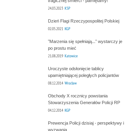
tragicznej śmierci - pamiętamy!
24.03.2023
KSP
Dzień Flagi Rzeczypospolitej Polskiej
02.05.2021
KGP
"Marzenia się spełniają..." wystarczy je
po prostu mieć
21.08.2019
Katowice
Uroczyste odsłonięcie tablicy
upamiętniającej poległych policjantów
08.12.2014
Wrocław
Obchody X rocznicy powstania
Stowarzyszenia Generałów Policji RP
04.12.2014
KGP
Prewencja Policji dzisiaj - perspektywy i
wyzwania