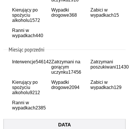
Kierujący po
Wypadki
Zabici w
spożyciu
drogowe
368
wypadkach
15
alkoholu
1572
Ranni w
wypadkach
440
Miesiąc poprzedni
Interwencje
546142
Zatrzymani na
Zatrzymani
gorącym
poszukiwani
11430
uczynku
17456
Kierujący po
Wypadki
Zabici w
spożyciu
drogowe
2094
wypadkach
129
alkoholu
9212
Ranni w
wypadkach
2385