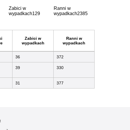
Zabici w
Ranni w
wypadkach
129
wypadkach
2385
i
Zabici w
Ranni w
e
wypadkach
wypadkach
36
372
39
330
31
377
t