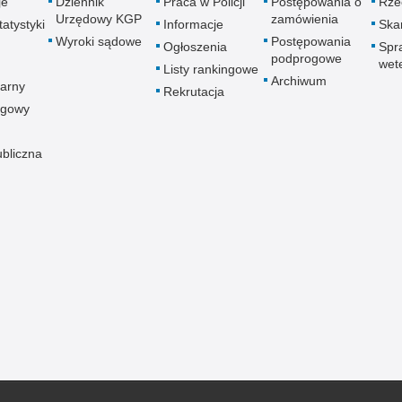
je
Dziennik
Praca w Policji
Postępowania o
Rze
Urzędowy KGP
zamówienia
atystyki
Informacje
Skar
Wyroki sądowe
Postępowania
Ogłoszenia
Spr
podprogowe
wet
Listy rankingowe
Archiwum
arny
Rekrutacja
ogowy
ubliczna