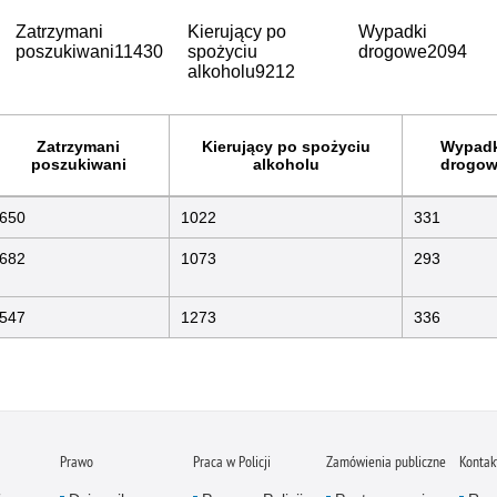
Zatrzymani
Kierujący po
Wypadki
poszukiwani
11430
spożyciu
drogowe
2094
alkoholu
9212
Zatrzymani
Kierujący po spożyciu
Wypadk
poszukiwani
alkoholu
drogow
650
1022
331
682
1073
293
547
1273
336
Prawo
Praca w Policji
Zamówienia publiczne
Kontak