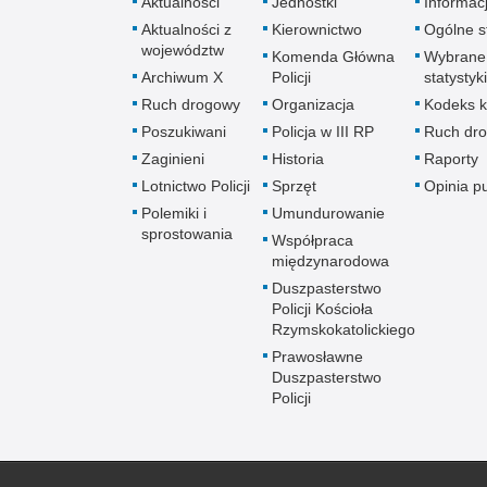
Aktualności
Jednostki
Informac
Aktualności z
Kierownictwo
Ogólne st
województw
Komenda Główna
Wybrane
Archiwum X
Policji
statystyki
Ruch drogowy
Organizacja
Kodeks k
Poszukiwani
Policja w III RP
Ruch dr
Zaginieni
Historia
Raporty
Lotnictwo Policji
Sprzęt
Opinia p
Polemiki i
Umundurowanie
sprostowania
Współpraca
międzynarodowa
Duszpasterstwo
Policji Kościoła
Rzymskokatolickiego
Prawosławne
Duszpasterstwo
Policji