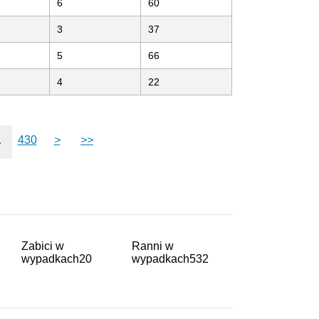
6
60
3
37
5
66
4
22
.
430
>
>>
Zabici w
Ranni w
wypadkach
20
wypadkach
532