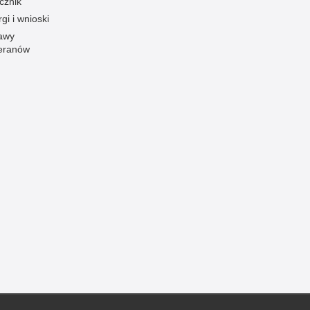
cznik
gi i wnioski
awy
eranów