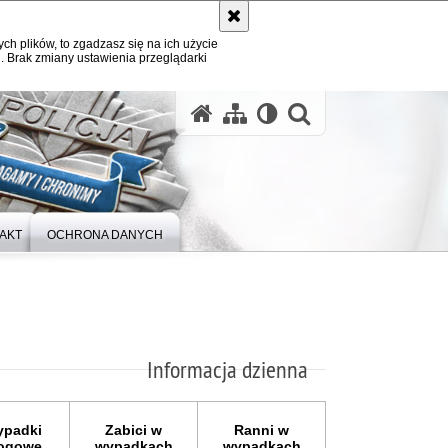
ych plików, to zgadzasz się na ich użycie
. Brak zmiany ustawienia przeglądarki
otwórz wysz
AKT
OCHRONA DANYCH
Informacja dzienna
padki
Zabici w
Ranni w
ogowe
wypadkach
wypadkach