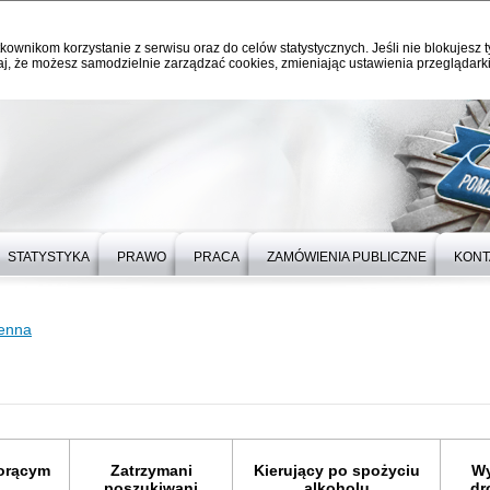
kownikom korzystanie z serwisu oraz do celów statystycznych. Jeśli nie blokujesz t
j, że możesz samodzielnie zarządzać cookies, zmieniając ustawienia przeglądarki
STATYSTYKA
PRAWO
PRACA
ZAMÓWIENIA PUBLICZNE
KONT
ienna
gorącym
Zatrzymani
Kierujący po spożyciu
Wy
poszukiwani
alkoholu
dr