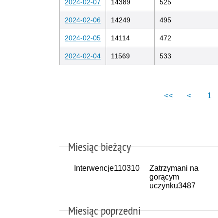
2024-02-07
14389
525
2024-02-06
14249
495
2024-02-05
14114
472
2024-02-04
11569
533
<<
<
1
Miesiąc bieżący
Interwencje
110310
Zatrzymani na
gorącym
uczynku
3487
Miesiąc poprzedni