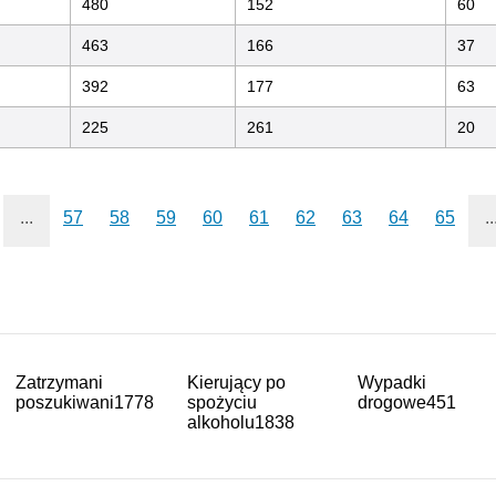
480
152
60
463
166
37
392
177
63
225
261
20
...
57
58
59
60
61
62
63
64
65
..
Zatrzymani
Kierujący po
Wypadki
poszukiwani
1778
spożyciu
drogowe
451
alkoholu
1838