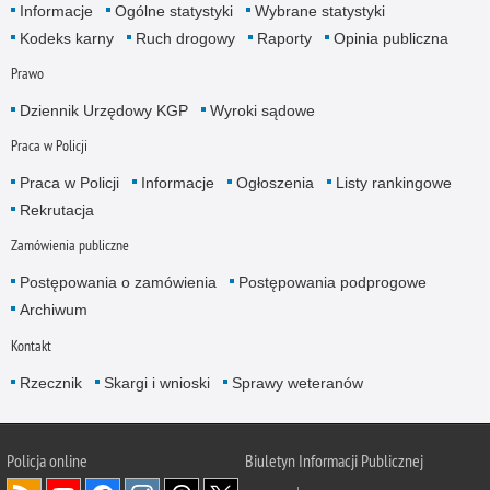
Informacje
Ogólne statystyki
Wybrane statystyki
Kodeks karny
Ruch drogowy
Raporty
Opinia publiczna
Prawo
Dziennik Urzędowy KGP
Wyroki sądowe
Praca w Policji
Praca w Policji
Informacje
Ogłoszenia
Listy rankingowe
Rekrutacja
Zamówienia publiczne
Postępowania o zamówienia
Postępowania podprogowe
Archiwum
Kontakt
Rzecznik
Skargi i wnioski
Sprawy weteranów
Policja
online
Biuletyn Informacji Publicznej