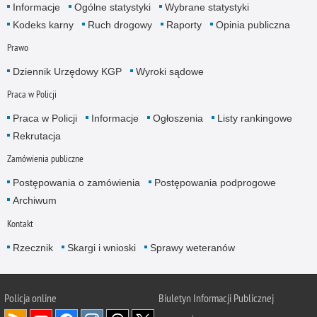
Informacje
Ogólne statystyki
Wybrane statystyki
Kodeks karny
Ruch drogowy
Raporty
Opinia publiczna
Prawo
Dziennik Urzędowy KGP
Wyroki sądowe
Praca w Policji
Praca w Policji
Informacje
Ogłoszenia
Listy rankingowe
Rekrutacja
Zamówienia publiczne
Postępowania o zamówienia
Postępowania podprogowe
Archiwum
Kontakt
Rzecznik
Skargi i wnioski
Sprawy weteranów
Policja
online
Biuletyn Informacji Publicznej