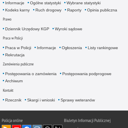
Informacje
Ogólne statystyki
Wybrane statystyki
Kodeks karny
Ruch drogowy
Raporty
Opinia publiczna
Prawo
Dziennik Urzędowy KGP
Wyroki sądowe
Praca w Policji
Praca w Policji
Informacje
Ogłoszenia
Listy rankingowe
Rekrutacja
Zamówienia publiczne
Postępowania o zamówienia
Postępowania podprogowe
Archiwum
Kontakt
Rzecznik
Skargi i wnioski
Sprawy weteranów
Policja
online
Biuletyn Informacji Publicznej