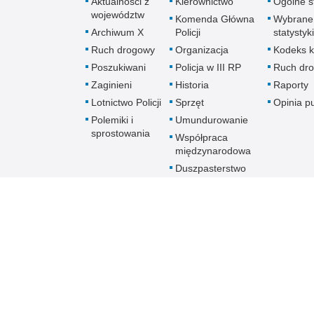
Aktualności z
Kierownictwo
Ogólne st
województw
Komenda Główna
Wybrane
Archiwum X
Policji
statystyki
Ruch drogowy
Organizacja
Kodeks k
Poszukiwani
Policja w III RP
Ruch dr
Zaginieni
Historia
Raporty
Lotnictwo Policji
Sprzęt
Opinia p
Polemiki i
Umundurowanie
sprostowania
Współpraca
międzynarodowa
Duszpasterstwo
Policji Kościoła
Rzymskokatolickiego
Prawosławne
Duszpasterstwo
Policji
Policja
online
Biuletyn Informacji Public