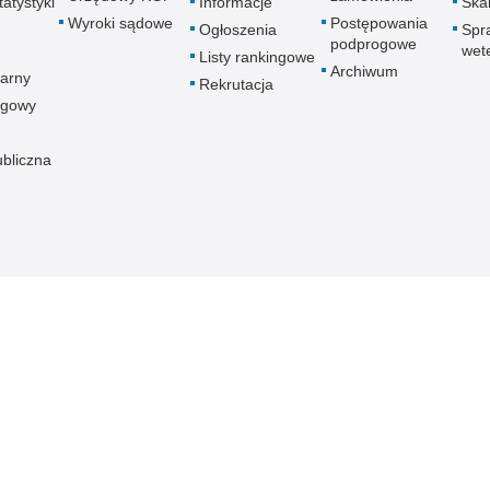
atystyki
Informacje
Skar
Wyroki sądowe
Postępowania
Ogłoszenia
Spr
podprogowe
wet
Listy rankingowe
Archiwum
arny
Rekrutacja
ogowy
ubliczna
znej
Redakcja serwisu
Dostępność
Nota p