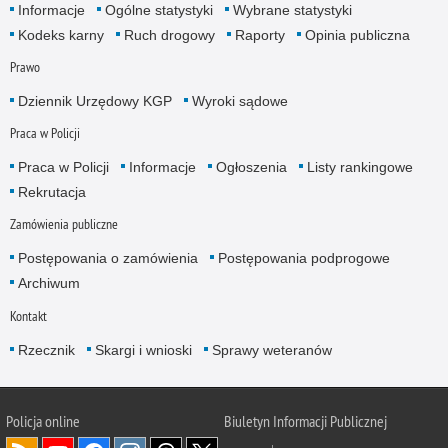
Informacje
Ogólne statystyki
Wybrane statystyki
Kodeks karny
Ruch drogowy
Raporty
Opinia publiczna
Prawo
Dziennik Urzędowy KGP
Wyroki sądowe
Praca w Policji
Praca w Policji
Informacje
Ogłoszenia
Listy rankingowe
Rekrutacja
Zamówienia publiczne
Postępowania o zamówienia
Postępowania podprogowe
Archiwum
Kontakt
Rzecznik
Skargi i wnioski
Sprawy weteranów
Policja
online
Biuletyn Informacji Publicznej