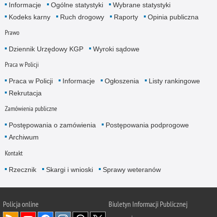
Informacje
Ogólne statystyki
Wybrane statystyki
Kodeks karny
Ruch drogowy
Raporty
Opinia publiczna
Prawo
Dziennik Urzędowy KGP
Wyroki sądowe
Praca w Policji
Praca w Policji
Informacje
Ogłoszenia
Listy rankingowe
Rekrutacja
Zamówienia publiczne
Postępowania o zamówienia
Postępowania podprogowe
Archiwum
Kontakt
Rzecznik
Skargi i wnioski
Sprawy weteranów
Policja
online
Biuletyn Informacji Publicznej