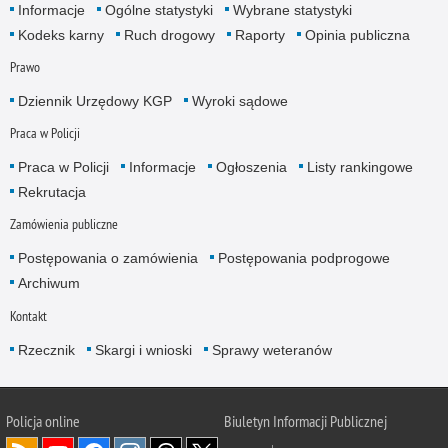
Informacje
Ogólne statystyki
Wybrane statystyki
Kodeks karny
Ruch drogowy
Raporty
Opinia publiczna
Prawo
Dziennik Urzędowy KGP
Wyroki sądowe
Praca w Policji
Praca w Policji
Informacje
Ogłoszenia
Listy rankingowe
Rekrutacja
Zamówienia publiczne
Postępowania o zamówienia
Postępowania podprogowe
Archiwum
Kontakt
Rzecznik
Skargi i wnioski
Sprawy weteranów
Policja
online
Biuletyn Informacji Publicznej