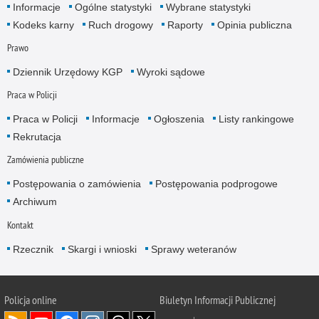
Informacje
Ogólne statystyki
Wybrane statystyki
Kodeks karny
Ruch drogowy
Raporty
Opinia publiczna
Prawo
Dziennik Urzędowy KGP
Wyroki sądowe
Praca w Policji
Praca w Policji
Informacje
Ogłoszenia
Listy rankingowe
Rekrutacja
Zamówienia publiczne
Postępowania o zamówienia
Postępowania podprogowe
Archiwum
Kontakt
Rzecznik
Skargi i wnioski
Sprawy weteranów
Policja
online
Biuletyn Informacji Publicznej