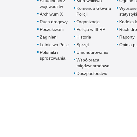
Aktualności z
Kierownictwo
Ogólne st
województw
Komenda Główna
Wybrane
Archiwum X
Policji
statystyki
Ruch drogowy
Organizacja
Kodeks k
Poszukiwani
Policja w III RP
Ruch dr
Zaginieni
Historia
Raporty
Lotnictwo Policji
Sprzęt
Opinia p
Polemiki i
Umundurowanie
sprostowania
Współpraca
międzynarodowa
Duszpasterstwo
Policji Kościoła
Rzymskokatolickiego
Prawosławne
Duszpasterstwo
Policji
Policja
online
Biuletyn Informacji Public