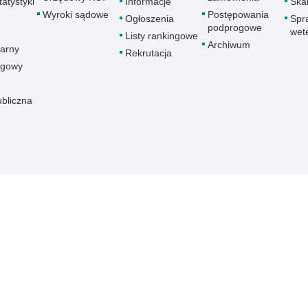
atystyki
Informacje
Skar
Wyroki sądowe
Postępowania
Ogłoszenia
Spr
podprogowe
wet
Listy rankingowe
Archiwum
arny
Rekrutacja
ogowy
ubliczna
znej
Redakcja serwisu
Dostępność
Nota p