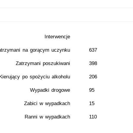
Interwencje
atrzymani na gorącym uczynku
637
Zatrzymani poszukiwani
398
Kierujący po spożyciu alkoholu
206
Wypadki drogowe
95
Zabici w wypadkach
15
Ranni w wypadkach
110