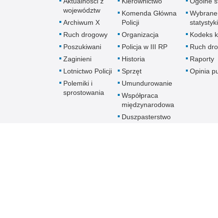
Aktualności z
Kierownictwo
Ogólne st
województw
Komenda Główna
Wybrane
Archiwum X
Policji
statystyki
Ruch drogowy
Organizacja
Kodeks k
Poszukiwani
Policja w III RP
Ruch dr
Zaginieni
Historia
Raporty
Lotnictwo Policji
Sprzęt
Opinia p
Polemiki i
Umundurowanie
sprostowania
Współpraca
międzynarodowa
Duszpasterstwo
Policji Kościoła
Rzymskokatolickiego
Prawosławne
Duszpasterstwo
Policji
Policja
online
Biuletyn Informacji Public