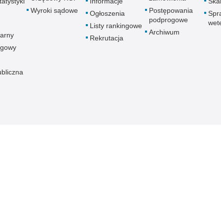
atystyki
Informacje
Skar
Wyroki sądowe
Postępowania
Ogłoszenia
Spr
podprogowe
wet
Listy rankingowe
Archiwum
arny
Rekrutacja
ogowy
ubliczna
znej
Redakcja serwisu
Dostępność
Nota p