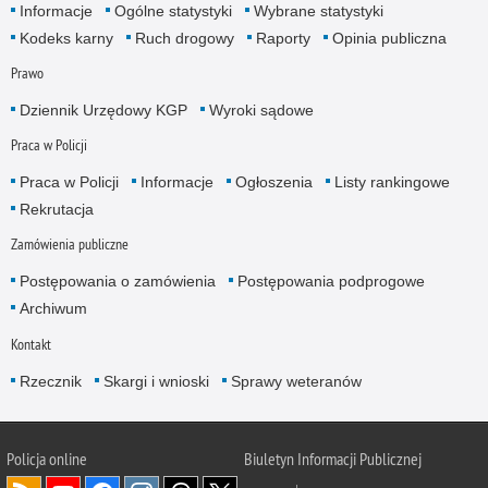
Informacje
Ogólne statystyki
Wybrane statystyki
Kodeks karny
Ruch drogowy
Raporty
Opinia publiczna
Prawo
Dziennik Urzędowy KGP
Wyroki sądowe
Praca w Policji
Praca w Policji
Informacje
Ogłoszenia
Listy rankingowe
Rekrutacja
Zamówienia publiczne
Postępowania o zamówienia
Postępowania podprogowe
Archiwum
Kontakt
Rzecznik
Skargi i wnioski
Sprawy weteranów
Policja
online
Biuletyn Informacji Publicznej