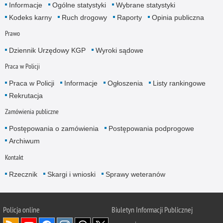
Informacje
Ogólne statystyki
Wybrane statystyki
Kodeks karny
Ruch drogowy
Raporty
Opinia publiczna
Prawo
Dziennik Urzędowy KGP
Wyroki sądowe
Praca w Policji
Praca w Policji
Informacje
Ogłoszenia
Listy rankingowe
Rekrutacja
Zamówienia publiczne
Postępowania o zamówienia
Postępowania podprogowe
Archiwum
Kontakt
Rzecznik
Skargi i wnioski
Sprawy weteranów
Policja
online
Biuletyn Informacji Publicznej