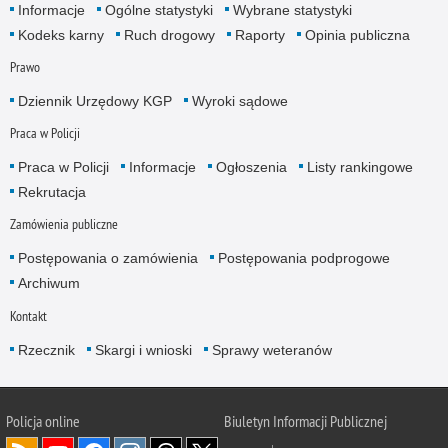
Informacje
Ogólne statystyki
Wybrane statystyki
Kodeks karny
Ruch drogowy
Raporty
Opinia publiczna
Prawo
Dziennik Urzędowy KGP
Wyroki sądowe
Praca w Policji
Praca w Policji
Informacje
Ogłoszenia
Listy rankingowe
Rekrutacja
Zamówienia publiczne
Postępowania o zamówienia
Postępowania podprogowe
Archiwum
Kontakt
Rzecznik
Skargi i wnioski
Sprawy weteranów
Policja
online
Biuletyn Informacji Publicznej