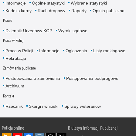
Informacje
Ogólne statystyki
Wybrane statystyki
Kodeks karny
Ruch drogowy
Raporty
Opinia publiczna
Prawo
Dziennik Urzędowy KGP
Wyroki sądowe
Praca w Policji
Praca w Policji
Informacje
Ogłoszenia
Listy rankingowe
Rekrutacja
Zamówienia publiczne
Postępowania o zamówienia
Postępowania podprogowe
Archiwum
Kontakt
Rzecznik
Skargi i wnioski
Sprawy weteranów
Policja
online
Biuletyn Informacji Publicznej