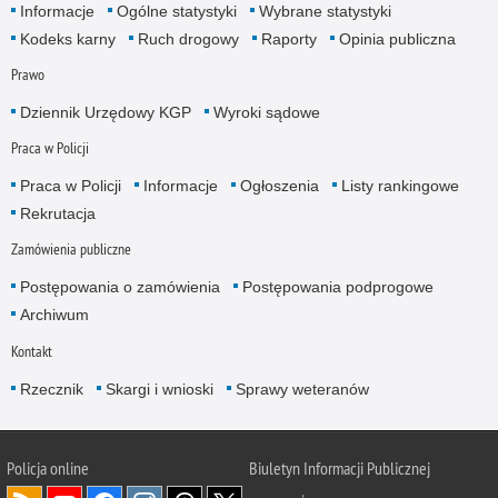
Informacje
Ogólne statystyki
Wybrane statystyki
Kodeks karny
Ruch drogowy
Raporty
Opinia publiczna
Prawo
Dziennik Urzędowy KGP
Wyroki sądowe
Praca w Policji
Praca w Policji
Informacje
Ogłoszenia
Listy rankingowe
Rekrutacja
Zamówienia publiczne
Postępowania o zamówienia
Postępowania podprogowe
Archiwum
Kontakt
Rzecznik
Skargi i wnioski
Sprawy weteranów
Policja
online
Biuletyn Informacji Publicznej