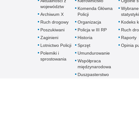
Aktualności z
Kierownictwo
Ogólne st
województw
Komenda Główna
Wybrane
Archiwum X
Policji
statystyki
Ruch drogowy
Organizacja
Kodeks k
Poszukiwani
Policja w III RP
Ruch dr
Zaginieni
Historia
Raporty
Lotnictwo Policji
Sprzęt
Opinia p
Polemiki i
Umundurowanie
sprostowania
Współpraca
międzynarodowa
Duszpasterstwo
Policji Kościoła
Rzymskokatolickiego
Prawosławne
Duszpasterstwo
Policji
Policja
online
Biuletyn Informacji Public