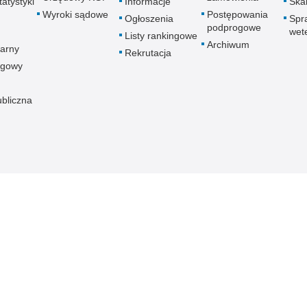
atystyki
Informacje
Skar
Wyroki sądowe
Postępowania
Ogłoszenia
Spr
podprogowe
wet
Listy rankingowe
Archiwum
arny
Rekrutacja
ogowy
ubliczna
znej
Redakcja serwisu
Dostępność
Nota p