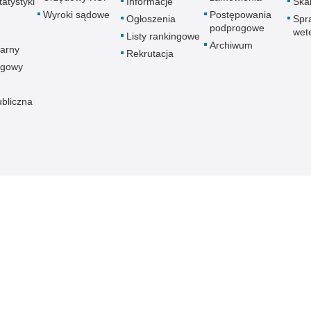
atystyki
Informacje
Skar
Wyroki sądowe
Postępowania
Ogłoszenia
Spr
podprogowe
wet
Listy rankingowe
Archiwum
arny
Rekrutacja
ogowy
ubliczna
znej
Redakcja serwisu
Dostępność
Nota p