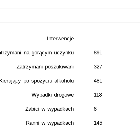
Interwencje
atrzymani na gorącym uczynku
891
Zatrzymani poszukiwani
327
Kierujący po spożyciu alkoholu
481
Wypadki drogowe
118
Zabici w wypadkach
8
Ranni w wypadkach
145