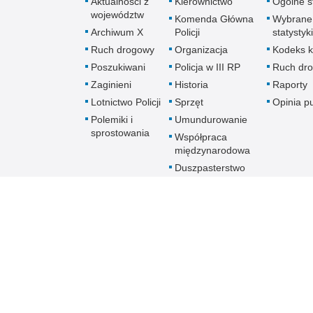
Aktualności z
Kierownictwo
Ogólne st
województw
Komenda Główna
Wybrane
Archiwum X
Policji
statystyki
Ruch drogowy
Organizacja
Kodeks k
Poszukiwani
Policja w III RP
Ruch dr
Zaginieni
Historia
Raporty
Lotnictwo Policji
Sprzęt
Opinia p
Polemiki i
Umundurowanie
sprostowania
Współpraca
międzynarodowa
Duszpasterstwo
Policji Kościoła
Rzymskokatolickiego
Prawosławne
Duszpasterstwo
Policji
Policja
online
Biuletyn Informacji Public