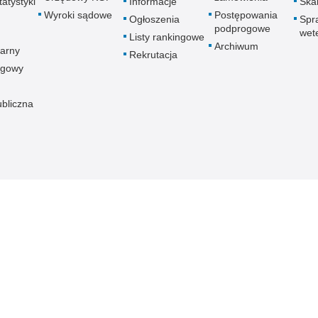
atystyki
Informacje
Skar
Wyroki sądowe
Postępowania
Ogłoszenia
Spr
podprogowe
wet
Listy rankingowe
Archiwum
arny
Rekrutacja
ogowy
ubliczna
znej
Redakcja serwisu
Dostępność
Nota p