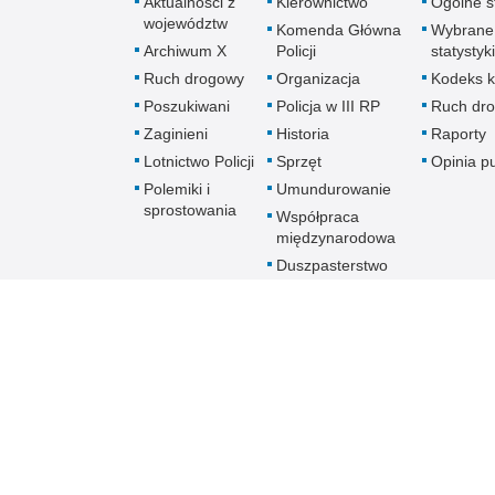
Aktualności z
Kierownictwo
Ogólne st
województw
Komenda Główna
Wybrane
Archiwum X
Policji
statystyki
Ruch drogowy
Organizacja
Kodeks k
Poszukiwani
Policja w III RP
Ruch dr
Zaginieni
Historia
Raporty
Lotnictwo Policji
Sprzęt
Opinia p
Polemiki i
Umundurowanie
sprostowania
Współpraca
międzynarodowa
Duszpasterstwo
Policji Kościoła
Rzymskokatolickiego
Prawosławne
Duszpasterstwo
Policji
Policja
online
Biuletyn Informacji Public