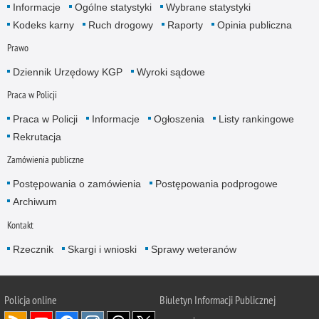
Informacje
Ogólne statystyki
Wybrane statystyki
Kodeks karny
Ruch drogowy
Raporty
Opinia publiczna
Prawo
Dziennik Urzędowy KGP
Wyroki sądowe
Praca w Policji
Praca w Policji
Informacje
Ogłoszenia
Listy rankingowe
Rekrutacja
Zamówienia publiczne
Postępowania o zamówienia
Postępowania podprogowe
Archiwum
Kontakt
Rzecznik
Skargi i wnioski
Sprawy weteranów
Policja
online
Biuletyn Informacji Publicznej