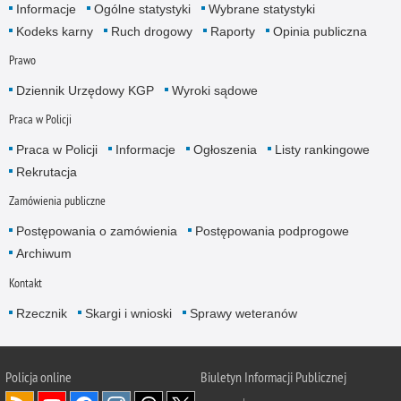
Informacje
Ogólne statystyki
Wybrane statystyki
Kodeks karny
Ruch drogowy
Raporty
Opinia publiczna
Prawo
Dziennik Urzędowy KGP
Wyroki sądowe
Praca w Policji
Praca w Policji
Informacje
Ogłoszenia
Listy rankingowe
Rekrutacja
Zamówienia publiczne
Postępowania o zamówienia
Postępowania podprogowe
Archiwum
Kontakt
Rzecznik
Skargi i wnioski
Sprawy weteranów
Policja
online
Biuletyn Informacji Publicznej