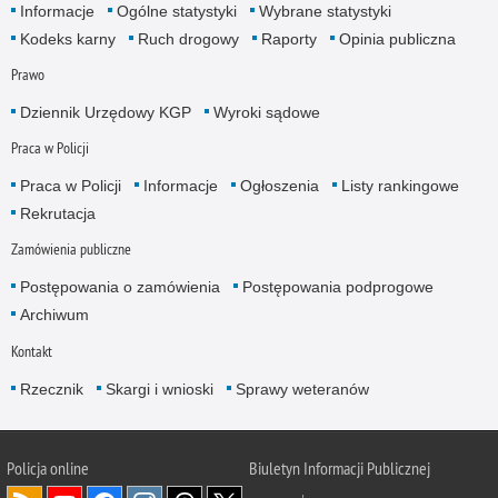
Informacje
Ogólne statystyki
Wybrane statystyki
Kodeks karny
Ruch drogowy
Raporty
Opinia publiczna
Prawo
Dziennik Urzędowy KGP
Wyroki sądowe
Praca w Policji
Praca w Policji
Informacje
Ogłoszenia
Listy rankingowe
Rekrutacja
Zamówienia publiczne
Postępowania o zamówienia
Postępowania podprogowe
Archiwum
Kontakt
Rzecznik
Skargi i wnioski
Sprawy weteranów
Policja
online
Biuletyn Informacji Publicznej