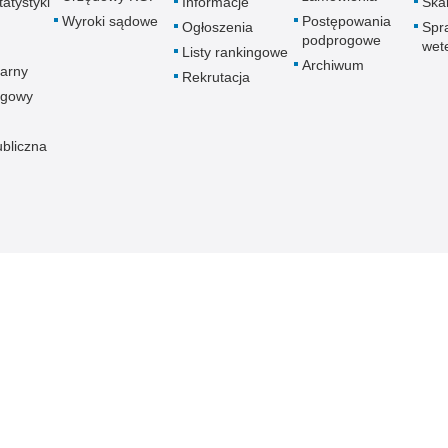
atystyki
Informacje
Skar
Wyroki sądowe
Postępowania
Ogłoszenia
Spr
podprogowe
wet
Listy rankingowe
Archiwum
arny
Rekrutacja
ogowy
ubliczna
znej
Redakcja serwisu
Dostępność
Nota p