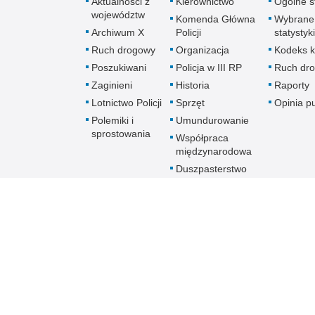
Aktualności z
Kierownictwo
Ogólne st
województw
Komenda Główna
Wybrane
Archiwum X
Policji
statystyki
Ruch drogowy
Organizacja
Kodeks k
Poszukiwani
Policja w III RP
Ruch dr
Zaginieni
Historia
Raporty
Lotnictwo Policji
Sprzęt
Opinia p
Polemiki i
Umundurowanie
sprostowania
Współpraca
międzynarodowa
Duszpasterstwo
Policji Kościoła
Rzymskokatolickiego
Prawosławne
Duszpasterstwo
Policji
Policja
online
Biuletyn Informacji Public