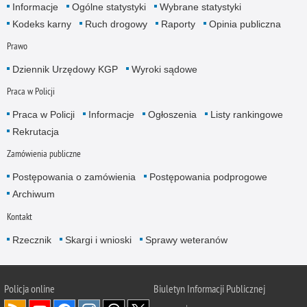
Informacje
Ogólne statystyki
Wybrane statystyki
Kodeks karny
Ruch drogowy
Raporty
Opinia publiczna
Prawo
Dziennik Urzędowy KGP
Wyroki sądowe
Praca w Policji
Praca w Policji
Informacje
Ogłoszenia
Listy rankingowe
Rekrutacja
Zamówienia publiczne
Postępowania o zamówienia
Postępowania podprogowe
Archiwum
Kontakt
Rzecznik
Skargi i wnioski
Sprawy weteranów
Policja
online
Biuletyn Informacji Publicznej