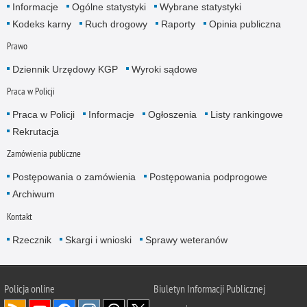
Informacje
Ogólne statystyki
Wybrane statystyki
Kodeks karny
Ruch drogowy
Raporty
Opinia publiczna
Prawo
Dziennik Urzędowy KGP
Wyroki sądowe
Praca w Policji
Praca w Policji
Informacje
Ogłoszenia
Listy rankingowe
Rekrutacja
Zamówienia publiczne
Postępowania o zamówienia
Postępowania podprogowe
Archiwum
Kontakt
Rzecznik
Skargi i wnioski
Sprawy weteranów
Policja
online
Biuletyn Informacji Publicznej