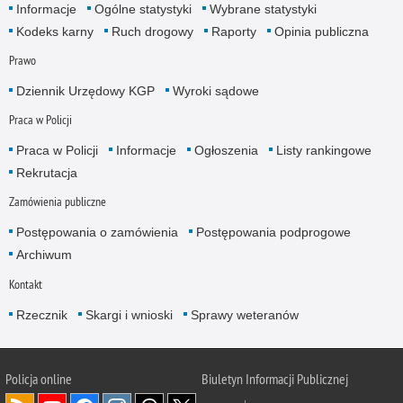
Informacje
Ogólne statystyki
Wybrane statystyki
Kodeks karny
Ruch drogowy
Raporty
Opinia publiczna
Prawo
Dziennik Urzędowy KGP
Wyroki sądowe
Praca w Policji
Praca w Policji
Informacje
Ogłoszenia
Listy rankingowe
Rekrutacja
Zamówienia publiczne
Postępowania o zamówienia
Postępowania podprogowe
Archiwum
Kontakt
Rzecznik
Skargi i wnioski
Sprawy weteranów
Policja
online
Biuletyn Informacji Publicznej