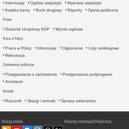
Informacje
Ogólne statystyki
Wybrane statystyki
Kodeks karny
Ruch drogowy
Raporty
Opinia publiczna
Prawo
Dziennik Urzędowy KGP
Wyroki sądowe
Praca w Policji
Praca w Policji
Informacje
Ogłoszenia
Listy rankingowe
Rekrutacja
Zamówienia publiczne
Postępowania o zamówienia
Postępowania podprogowe
Archiwum
Kontakt
Rzecznik
Skargi i wnioski
Sprawy weteranów
Policja
online
Biuletyn Informacji Publicznej