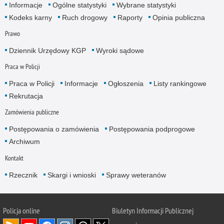
Informacje
Ogólne statystyki
Wybrane statystyki
Kodeks karny
Ruch drogowy
Raporty
Opinia publiczna
Prawo
Dziennik Urzędowy KGP
Wyroki sądowe
Praca w Policji
Praca w Policji
Informacje
Ogłoszenia
Listy rankingowe
Rekrutacja
Zamówienia publiczne
Postępowania o zamówienia
Postępowania podprogowe
Archiwum
Kontakt
Rzecznik
Skargi i wnioski
Sprawy weteranów
Policja
online
Biuletyn Informacji Publicznej