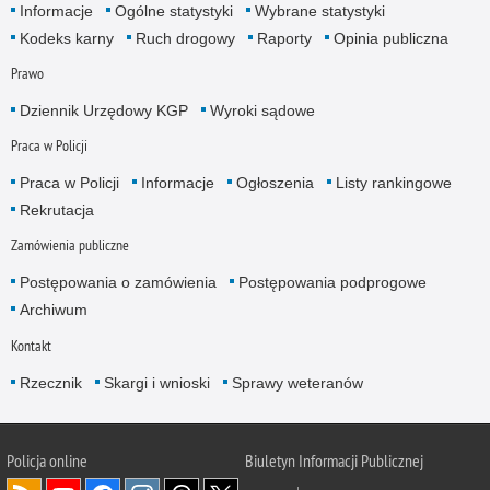
Informacje
Ogólne statystyki
Wybrane statystyki
Kodeks karny
Ruch drogowy
Raporty
Opinia publiczna
Prawo
Dziennik Urzędowy KGP
Wyroki sądowe
Praca w Policji
Praca w Policji
Informacje
Ogłoszenia
Listy rankingowe
Rekrutacja
Zamówienia publiczne
Postępowania o zamówienia
Postępowania podprogowe
Archiwum
Kontakt
Rzecznik
Skargi i wnioski
Sprawy weteranów
Policja
online
Biuletyn Informacji Publicznej