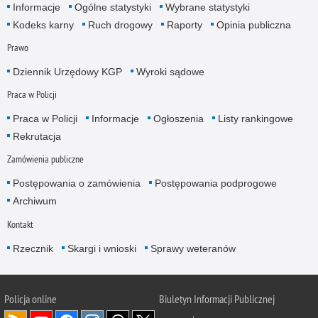
Informacje
Ogólne statystyki
Wybrane statystyki
Kodeks karny
Ruch drogowy
Raporty
Opinia publiczna
Prawo
Dziennik Urzędowy KGP
Wyroki sądowe
Praca w Policji
Praca w Policji
Informacje
Ogłoszenia
Listy rankingowe
Rekrutacja
Zamówienia publiczne
Postępowania o zamówienia
Postępowania podprogowe
Archiwum
Kontakt
Rzecznik
Skargi i wnioski
Sprawy weteranów
Policja
online
Biuletyn Informacji Publicznej