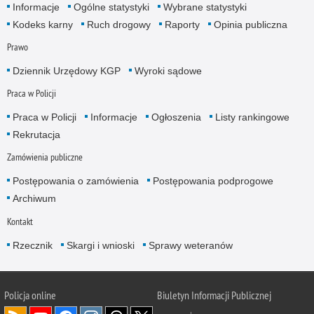
Informacje
Ogólne statystyki
Wybrane statystyki
Kodeks karny
Ruch drogowy
Raporty
Opinia publiczna
Prawo
Dziennik Urzędowy KGP
Wyroki sądowe
Praca w Policji
Praca w Policji
Informacje
Ogłoszenia
Listy rankingowe
Rekrutacja
Zamówienia publiczne
Postępowania o zamówienia
Postępowania podprogowe
Archiwum
Kontakt
Rzecznik
Skargi i wnioski
Sprawy weteranów
Policja
online
Biuletyn Informacji Publicznej