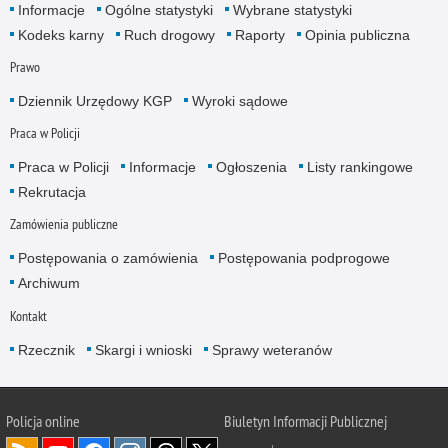
Informacje
Ogólne statystyki
Wybrane statystyki
Kodeks karny
Ruch drogowy
Raporty
Opinia publiczna
Prawo
Dziennik Urzędowy KGP
Wyroki sądowe
Praca w Policji
Praca w Policji
Informacje
Ogłoszenia
Listy rankingowe
Rekrutacja
Zamówienia publiczne
Postępowania o zamówienia
Postępowania podprogowe
Archiwum
Kontakt
Rzecznik
Skargi i wnioski
Sprawy weteranów
Policja
online
Biuletyn Informacji Publicznej