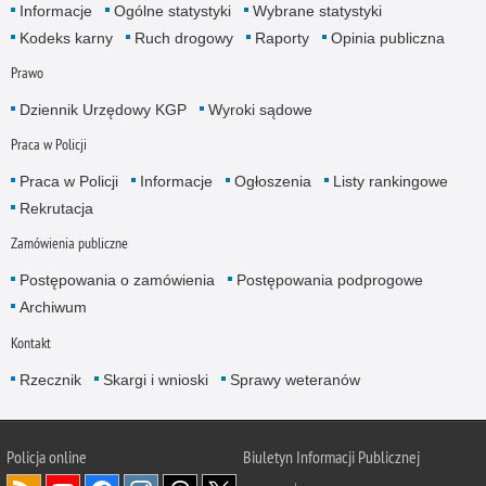
Informacje
Ogólne statystyki
Wybrane statystyki
Kodeks karny
Ruch drogowy
Raporty
Opinia publiczna
Prawo
Dziennik Urzędowy KGP
Wyroki sądowe
Praca w Policji
Praca w Policji
Informacje
Ogłoszenia
Listy rankingowe
Rekrutacja
Zamówienia publiczne
Postępowania o zamówienia
Postępowania podprogowe
Archiwum
Kontakt
Rzecznik
Skargi i wnioski
Sprawy weteranów
Policja
online
Biuletyn Informacji Publicznej