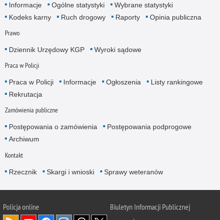
Informacje
Ogólne statystyki
Wybrane statystyki
Kodeks karny
Ruch drogowy
Raporty
Opinia publiczna
Prawo
Dziennik Urzędowy KGP
Wyroki sądowe
Praca w Policji
Praca w Policji
Informacje
Ogłoszenia
Listy rankingowe
Rekrutacja
Zamówienia publiczne
Postępowania o zamówienia
Postępowania podprogowe
Archiwum
Kontakt
Rzecznik
Skargi i wnioski
Sprawy weteranów
Policja
online
Biuletyn Informacji Publicznej