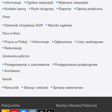
Informacje
Ogólne statystyki
Wybrane statystyki
Kodeks karny
Ruch drogowy
Raporty
Opinia publiczna
Prawo
Dziennik Urzędowy KGP
Wyroki sądowe
Praca w Policji
Praca w Policji
Informacje
Ogłoszenia
Listy rankingowe
Rekrutacja
Zamówienia publiczne
Postępowania o zamówienia
Postępowania podprogowe
Archiwum
Kontakt
Rzecznik
Skargi i wnioski
Sprawy weteranów
Policja
online
Biuletyn Informacji Publicznej