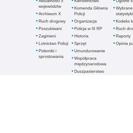
Aktualności z
Kierownictwo
Ogólne st
województw
Komenda Główna
Wybrane
Archiwum X
Policji
statystyki
Ruch drogowy
Organizacja
Kodeks k
Poszukiwani
Policja w III RP
Ruch dr
Zaginieni
Historia
Raporty
Lotnictwo Policji
Sprzęt
Opinia p
Polemiki i
Umundurowanie
sprostowania
Współpraca
międzynarodowa
Duszpasterstwo
Policji Kościoła
Rzymskokatolickiego
Prawosławne
Duszpasterstwo
Policji
Policja
online
Biuletyn Informacji Public