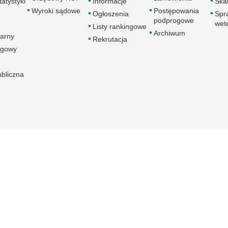
atystyki
Informacje
Skar
Wyroki sądowe
Postępowania
Ogłoszenia
Spr
podprogowe
wet
Listy rankingowe
Archiwum
arny
Rekrutacja
ogowy
ubliczna
znej
Redakcja serwisu
Dostępność
Nota p