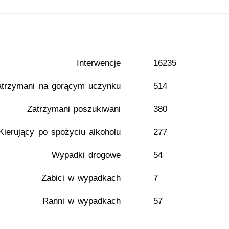
Interwencje
16235
atrzymani na gorącym uczynku
514
Zatrzymani poszukiwani
380
Kierujący po spożyciu alkoholu
277
Wypadki drogowe
54
Zabici w wypadkach
7
Ranni w wypadkach
57