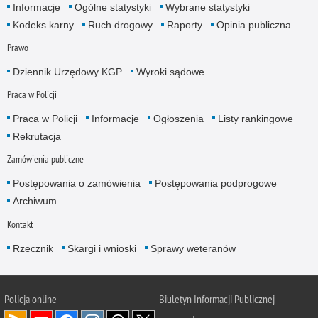
Informacje
Ogólne statystyki
Wybrane statystyki
Kodeks karny
Ruch drogowy
Raporty
Opinia publiczna
Prawo
Dziennik Urzędowy KGP
Wyroki sądowe
Praca w Policji
Praca w Policji
Informacje
Ogłoszenia
Listy rankingowe
Rekrutacja
Zamówienia publiczne
Postępowania o zamówienia
Postępowania podprogowe
Archiwum
Kontakt
Rzecznik
Skargi i wnioski
Sprawy weteranów
Policja
online
Biuletyn Informacji Publicznej