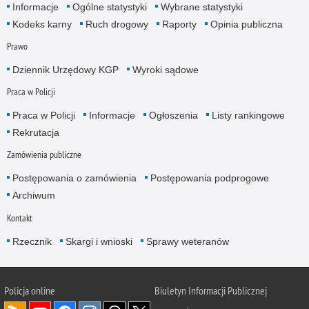
Informacje
Ogólne statystyki
Wybrane statystyki
Kodeks karny
Ruch drogowy
Raporty
Opinia publiczna
Prawo
Dziennik Urzędowy KGP
Wyroki sądowe
Praca w Policji
Praca w Policji
Informacje
Ogłoszenia
Listy rankingowe
Rekrutacja
Zamówienia publiczne
Postępowania o zamówienia
Postępowania podprogowe
Archiwum
Kontakt
Rzecznik
Skargi i wnioski
Sprawy weteranów
Policja
online
Biuletyn Informacji Publicznej