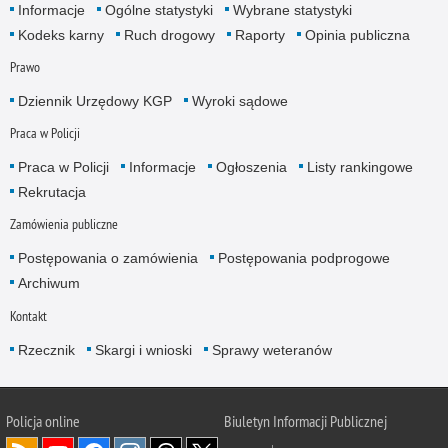
Informacje
Ogólne statystyki
Wybrane statystyki
Kodeks karny
Ruch drogowy
Raporty
Opinia publiczna
Prawo
Dziennik Urzędowy KGP
Wyroki sądowe
Praca w Policji
Praca w Policji
Informacje
Ogłoszenia
Listy rankingowe
Rekrutacja
Zamówienia publiczne
Postępowania o zamówienia
Postępowania podprogowe
Archiwum
Kontakt
Rzecznik
Skargi i wnioski
Sprawy weteranów
Policja
online
Biuletyn Informacji Publicznej