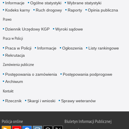
Informacje
Ogólne statystyki
Wybrane statystyki
Kodeks karny
Ruch drogowy
Raporty
Opinia publiczna
Prawo
Dziennik Urzędowy KGP
Wyroki sądowe
Praca w Policji
Praca w Policji
Informacje
Ogłoszenia
Listy rankingowe
Rekrutacja
Zamówienia publiczne
Postępowania o zamówienia
Postępowania podprogowe
Archiwum
Kontakt
Rzecznik
Skargi i wnioski
Sprawy weteranów
Policja
online
Biuletyn Informacji Publicznej