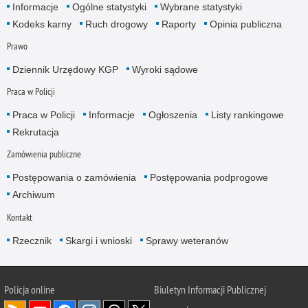
Informacje
Ogólne statystyki
Wybrane statystyki
Kodeks karny
Ruch drogowy
Raporty
Opinia publiczna
Prawo
Dziennik Urzędowy KGP
Wyroki sądowe
Praca w Policji
Praca w Policji
Informacje
Ogłoszenia
Listy rankingowe
Rekrutacja
Zamówienia publiczne
Postępowania o zamówienia
Postępowania podprogowe
Archiwum
Kontakt
Rzecznik
Skargi i wnioski
Sprawy weteranów
Policja
online
Biuletyn Informacji Publicznej