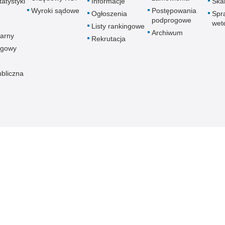
atystyki
Informacje
Skar
Wyroki sądowe
Postępowania
Ogłoszenia
Spr
podprogowe
wet
Listy rankingowe
Archiwum
arny
Rekrutacja
ogowy
ubliczna
znej
Redakcja serwisu
Dostępność
Nota p