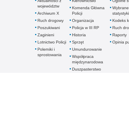
Aktualności z
Kierownictwo
Ogólne st
województw
Komenda Główna
Wybrane
Archiwum X
Policji
statystyki
Ruch drogowy
Organizacja
Kodeks k
Poszukiwani
Policja w III RP
Ruch dr
Zaginieni
Historia
Raporty
Lotnictwo Policji
Sprzęt
Opinia p
Polemiki i
Umundurowanie
sprostowania
Współpraca
międzynarodowa
Duszpasterstwo
Policji Kościoła
Rzymskokatolickiego
Prawosławne
Duszpasterstwo
Policji
Policja
online
Biuletyn Informacji Public