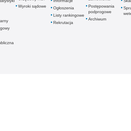
atystyki
Informacje
Skar
Wyroki sądowe
Postępowania
Ogłoszenia
Spr
podprogowe
wet
Listy rankingowe
Archiwum
arny
Rekrutacja
ogowy
ubliczna
znej
Redakcja serwisu
Dostępność
Nota p