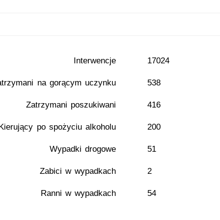
Interwencje
17024
atrzymani na gorącym uczynku
538
Zatrzymani poszukiwani
416
Kierujący po spożyciu alkoholu
200
Wypadki drogowe
51
Zabici w wypadkach
2
Ranni w wypadkach
54