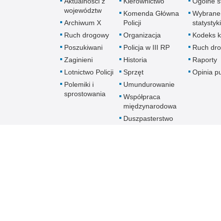
Aktualności z
Kierownictwo
Ogólne st
województw
Komenda Główna
Wybrane
Archiwum X
Policji
statystyki
Ruch drogowy
Organizacja
Kodeks k
Poszukiwani
Policja w III RP
Ruch dr
Zaginieni
Historia
Raporty
Lotnictwo Policji
Sprzęt
Opinia p
Polemiki i
Umundurowanie
sprostowania
Współpraca
międzynarodowa
Duszpasterstwo
Policji Kościoła
Rzymskokatolickiego
Prawosławne
Duszpasterstwo
Policji
Policja
online
Biuletyn Informacji Public