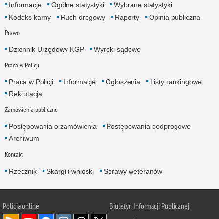
Informacje
Ogólne statystyki
Wybrane statystyki
Kodeks karny
Ruch drogowy
Raporty
Opinia publiczna
Prawo
Dziennik Urzędowy KGP
Wyroki sądowe
Praca w Policji
Praca w Policji
Informacje
Ogłoszenia
Listy rankingowe
Rekrutacja
Zamówienia publiczne
Postępowania o zamówienia
Postępowania podprogowe
Archiwum
Kontakt
Rzecznik
Skargi i wnioski
Sprawy weteranów
Policja
online
Biuletyn Informacji Publicznej